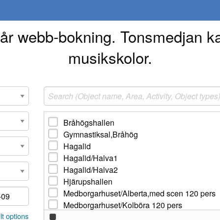
vår webb-bokning. Tonsmedjan k
musikskolor.
Bråhögshallen
Gymnastiksal,Bråhög
Hagalid
Hagalid/Halva1
Hagalid/Halva2
Hjärupshallen
Medborgarhuset/Alberta,med scen 120 pers
Medborgarhuset/Kolböra 120 pers
t options
Medborgarhuset/Tonsmedjan/Lokal 1 1026 