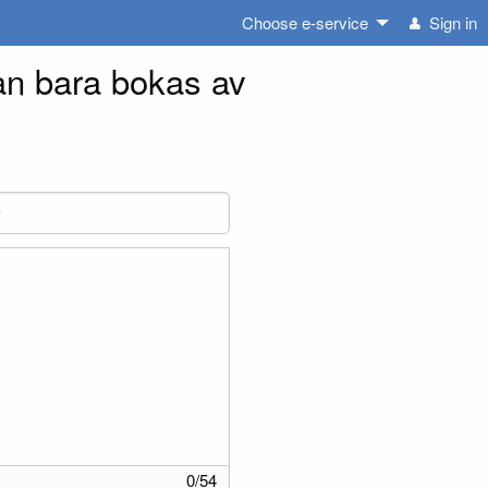
Choose e-service
Sign in
an bara bokas av
A Ludwig
0
/
54