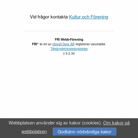
Vid frågor kontakta
Kultur och Förening
FRI Webb-Förening
®
FRI
är ett av
Idavall Data AB
registrerat varumärke.
Tillgänglighetsredogörelse
v 5.2.30
Webbplatsen använder sig av kakor (cookies).
Om kakor på
webbplatsen
Godkänn nödvändiga kakor