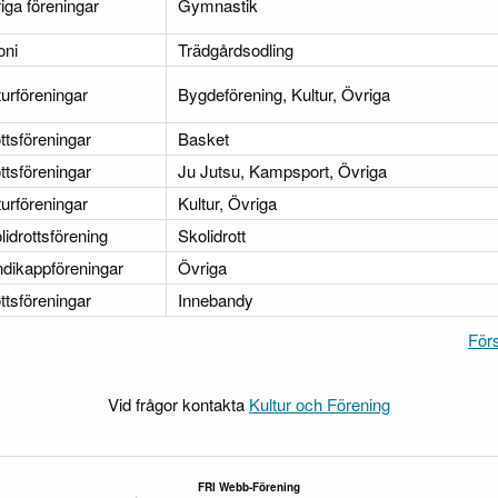
iga föreningar
Gymnastik
oni
Trädgårdsodling
turföreningar
Bygdeförening, Kultur, Övriga
ottsföreningar
Basket
ottsföreningar
Ju Jutsu, Kampsport, Övriga
turföreningar
Kultur, Övriga
lidrottsförening
Skolidrott
dikappföreningar
Övriga
ottsföreningar
Innebandy
För
Vid frågor kontakta
Kultur och Förening
FRI Webb-Förening