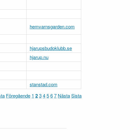
hemvarnsgarden.com
hjarupsbudoklubb.se
hjarup.nu
stanstad.com
sta
Föregående
1
2
3
4
5
6
7
Nästa
Sista