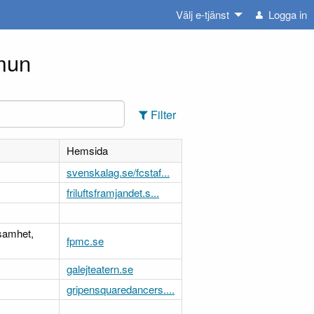
Välj e-tjänst
Logga in
mmun
Filter
Hemsida
svenskalag.se/fcstaf...
friluftsframjandet.s...
ksamhet,
fpmc.se
galejteatern.se
gripensquaredancers....