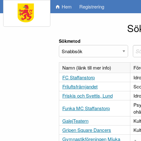
Hem
Registrering
Sök
Sökmetod
Namn (länk till mer info)
För
FC Staffanstorp
Idr
Friluftsfrämjandet
Sco
Friskis och Svettis, Lund
Idr
Psy
Funka MC Staffanstorp
ohä
GalejTeatern
Kul
Gripen Square Dancers
Kul
Gymnastikföreningen Mjuka