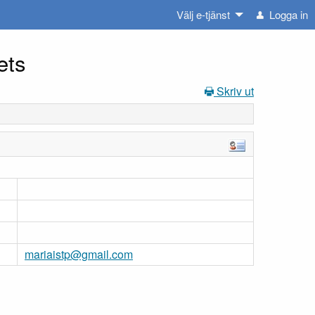
Välj e-tjänst
Logga in
ets
Skriv ut
mariaistp@gmail.com