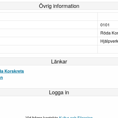
Övrig information
0101
Röda Kor
Hjälpver
Länkar
a Korskrets
un
Logga in
Vid frågor kontakta
Kultur och Förening